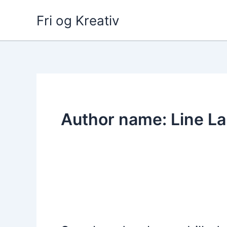
Skip
Fri og Kreativ
to
content
Author name: Line L
Som
lovede