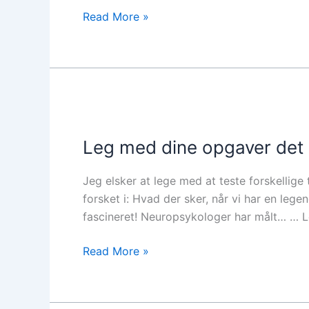
Read More »
Leg
med
Leg med dine opgaver det p
dine
opgaver
Jeg elsker at lege med at teste forskelli
det
forsket i: Hvad der sker, når vi har en leg
påvirker
fascineret! Neuropsykologer har målt… … 
din
hjerne
Read More »
positivt