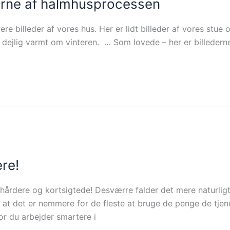
derne af halmhusprocessen
yere billeder af vores hus. Her er lidt billeder af vores st
et dejlig varmt om vinteren. … Som lovede – her er billede
re!
hårdere og kortsigtede! Desværre falder det mere naturlig
, at det er nemmere for de fleste at bruge de penge de tjene
r du arbejder smartere i