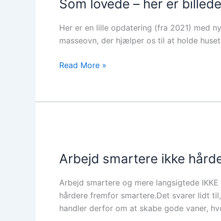
Som lovede – her er bille
–
her
Her er en lille opdatering (fra 2021) med n
er
masseovn, der hjælper os til at holde hus
billederne
af
Read More »
halmhusprocessen
Arbejd
smartere
Arbejd smartere ikke hårde
ikke
hårdere!
Arbejd smartere og mere langsigtede IKKE 
hårdere fremfor smartere.Det svarer lidt til
handler derfor om at skabe gode vaner, hvo