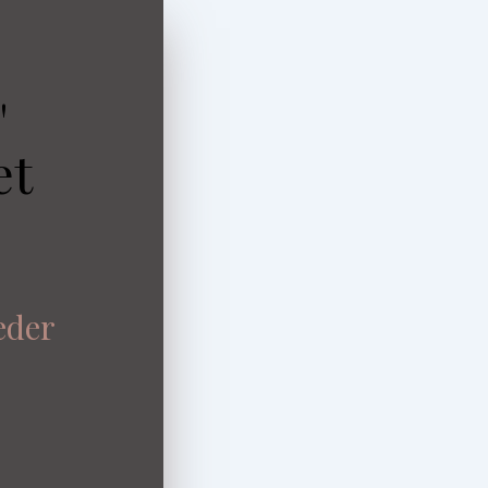
"
et
eder